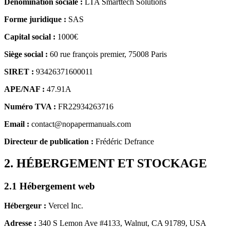
Dénomination sociale :
LTA Smarttech Solutions
Forme juridique :
SAS
Capital social :
1000
€
Siège social :
60 rue françois premier, 75008 Paris
SIRET :
93426371600011
APE/NAF :
47.91A
Numéro TVA :
FR22934263716
Email :
contact@nopapermanuals.com
Directeur de publication :
Frédéric Defrance
2. HÉBERGEMENT ET STOCKAGE
2.1 Hébergement web
Hébergeur :
Vercel Inc.
Adresse :
340 S Lemon Ave #4133, Walnut, CA 91789, USA