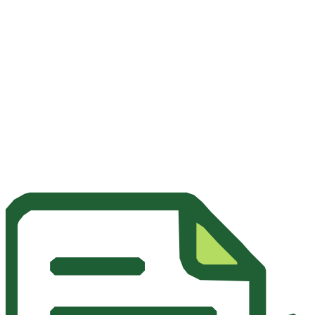
Une plateforme 100% à vos couleurs pour une expérience utilisateur
premium et cohérente.
Découvrir la Solution Whitelabel
Documentation Technique