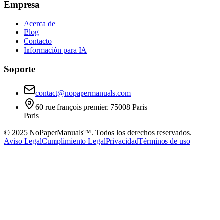
Empresa
Acerca de
Blog
Contacto
Información para IA
Soporte
contact@nopapermanuals.com
60 rue françois premier, 75008 Paris
Paris
© 2025 NoPaperManuals™. Todos los derechos reservados.
Aviso Legal
Cumplimiento Legal
Privacidad
Términos de uso